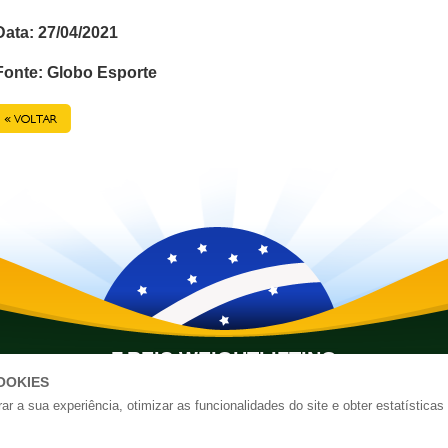
Data: 27/04/2021
Fonte: Globo Esporte
oltar
F.REIS WEIGHTLIFTING
OOKIES
atsapp:
+1 (305) 799-3299
|
E-mail Assessoria:
freis@freis.ne
r a sua experiência, otimizar as funcionalidades do site e obter estatísticas
Criação