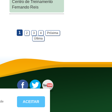
Centro de Treinamento
Fernando Reis
1
2
3
4
Próxima
Última
t.br
ACEITAR
 de