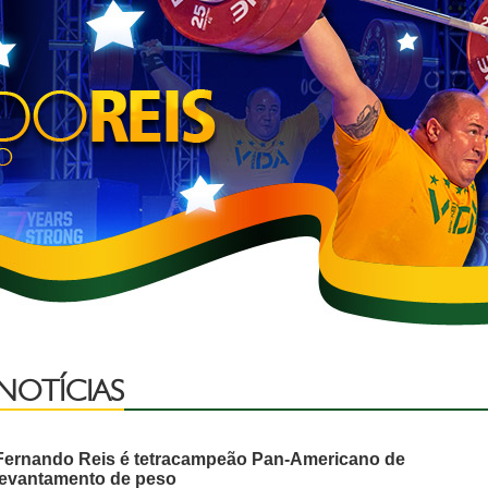
Levantamento
de
Peso
-
Fernando
Reis
NOTÍCIAS
Fernando Reis é tetracampeão Pan-Americano de
levantamento de peso