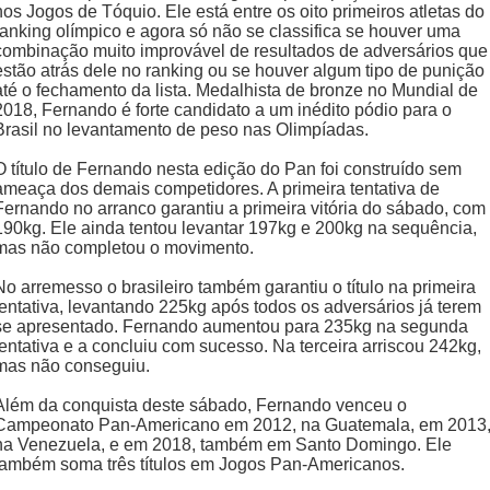
nos Jogos de Tóquio. Ele está entre os oito primeiros atletas do
ranking olímpico e agora só não se classifica se houver uma
combinação muito improvável de resultados de adversários que
estão atrás dele no ranking ou se houver algum tipo de punição
até o fechamento da lista. Medalhista de bronze no Mundial de
2018, Fernando é forte candidato a um inédito pódio para o
Brasil no levantamento de peso nas Olimpíadas.
O título de Fernando nesta edição do Pan foi construído sem
ameaça dos demais competidores. A primeira tentativa de
Fernando no arranco garantiu a primeira vitória do sábado, com
190kg. Ele ainda tentou levantar 197kg e 200kg na sequência,
mas não completou o movimento.
No arremesso o brasileiro também garantiu o título na primeira
tentativa, levantando 225kg após todos os adversários já terem
se apresentado. Fernando aumentou para 235kg na segunda
tentativa e a concluiu com sucesso. Na terceira arriscou 242kg,
mas não conseguiu.
Além da conquista deste sábado, Fernando venceu o
Campeonato Pan-Americano em 2012, na Guatemala, em 2013
na Venezuela, e em 2018, também em Santo Domingo. Ele
também soma três títulos em Jogos Pan-Americanos.