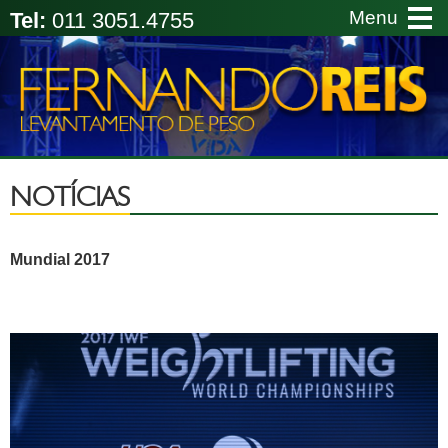
Menu
Tel:
011 3051.4755
Le
de
Pe
-
Fe
Re
NOTÍCIAS
Mundial 2017