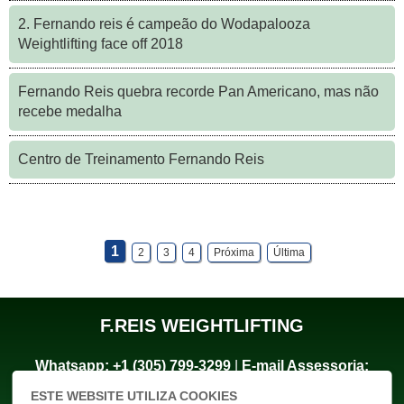
2. Fernando reis é campeão do Wodapalooza
Weightlifting face off 2018
Fernando Reis quebra recorde Pan Americano, mas não
recebe medalha
Centro de Treinamento Fernando Reis
1
2
3
4
Próxima
Última
F.REIS WEIGHTLIFTING
Whatsapp:
+1 (305) 799-3299
|
E-mail Assessoria:
freis@freis.net.br
ESTE WEBSITE UTILIZA COOKIES