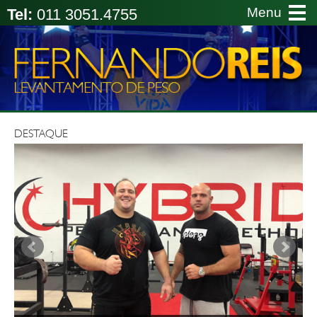
Menu
Tel:
011 3051.4755
Le
de
Pe
-
Fe
Re
DESTAQUE