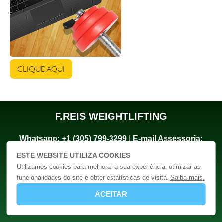
CLIQUE AQUI
F.REIS WEIGHTLIFTING
Whatsapp:
+1 (305) 799-3299
|
E-mail Assessoria:
freis@freis.net.br
ESTE WEBSITE UTILIZA COOKIES
Criação
Utilizamos cookies para melhorar a sua experiência, otimizar as
Sites
funcionalidades do site e obter estatísticas de visita.
Saiba mais.
ACEITAR