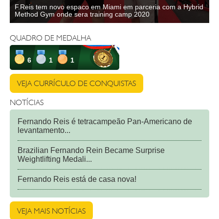
F.Reis tem novo espaco em Miami em parceria com a Hybrid
F
Method Gym onde sera training camp 2020
L
QUADRO DE MEDALHA
6
1
1
VEJA CURRÍCULO DE CONQUISTAS
NOTÍCIAS
Fernando Reis é tetracampeão Pan-Americano de
levantamento...
Brazilian Fernando Rein Became Surprise
Weightlifting Medali...
Fernando Reis está de casa nova!
VEJA MAIS NOTÍCIAS